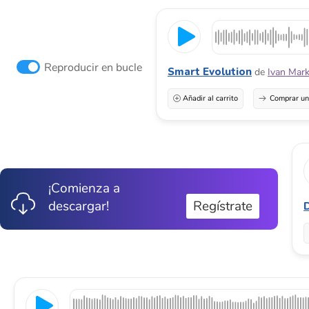
Reproducir en bucle
Smart Evolution
de
Ivan Mark
Añadir al carrito
Comprar una
¡Comienza a
descargar!
Regístrate
D