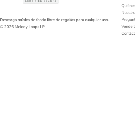
Quiéne
Nuestro
Pregunt
Descarga música de fondo libre de regalías para cualquier uso.
Vende t
© 2026 Melody Loops LP
Contác