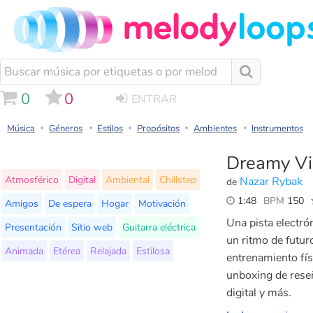
0
0
ENTRAR
Música
Géneros
Estilos
Propósitos
Ambientes
Instrumentos
Dreamy Vi
Atmosférico
Digital
Ambiental
Chillstep
Nazar Rybak
de
1:48
BPM
150
Amigos
De espera
Hogar
Motivación
Una pista electrón
Presentación
Sitio web
Guitarra eléctrica
un ritmo de futur
Animada
Etérea
Relajada
Estilosa
entrenamiento físi
unboxing de reseñ
digital y más.