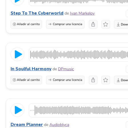
Step To The Cyberworld
de
Ivan Markelov
Añadir al carrito
Comprar una licencia
In Soulful Harmony
de
DPmusic
Añadir al carrito
Comprar una licencia
Dream Planner
de
Audioblyca