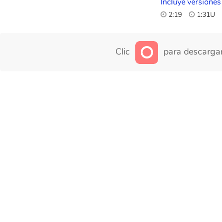
Incluye versiones
2:19
1:31U
Clic
para descargar