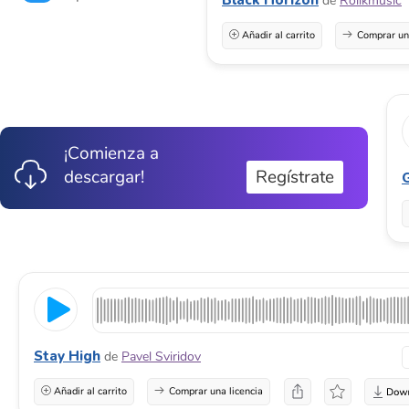
de
Rolikmusic
Añadir al carrito
Comprar una
¡Comienza a
descargar!
Regístrate
Stay High
de
Pavel Sviridov
Añadir al carrito
Comprar una licencia