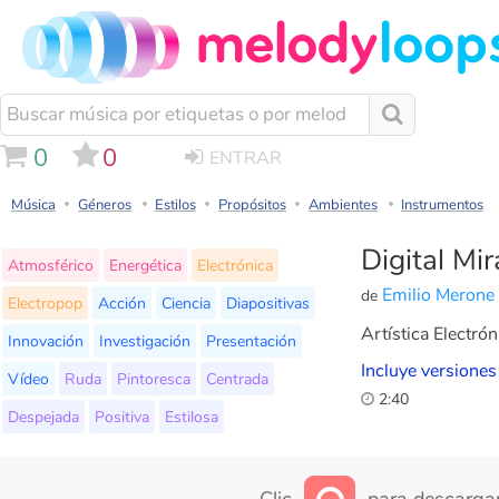
0
0
ENTRAR
Música
Géneros
Estilos
Propósitos
Ambientes
Instrumentos
Digital Mi
Atmosférico
Energética
Electrónica
Emilio Merone
de
Electropop
Acción
Ciencia
Diapositivas
Artística Electrón
Innovación
Investigación
Presentación
Incluye versiones
Vídeo
Ruda
Pintoresca
Centrada
2:40
Despejada
Positiva
Estilosa