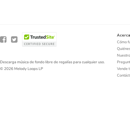
Acerca
Cómo f
Quiéne
Nuestro
Pregunt
Descarga música de fondo libre de regalías para cualquier uso.
Vende t
© 2026 Melody Loops LP
Contác