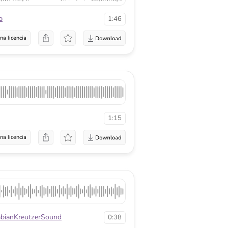
p
1:46
na licencia
1:15
na licencia
abianKreutzerSound
0:38