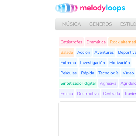
MÚSICA
GÉNEROS
ESTIL
Catástrofes
Dramática
Rock alternat
Balada
Acción
Aventuras
Deportiv
Extrema
Investigación
Motivación
Películas
Rápida
Tecnología
Vídeo
Sintetizador digital
Agresiva
Agridul
Fresca
Destructiva
Centrada
Travie