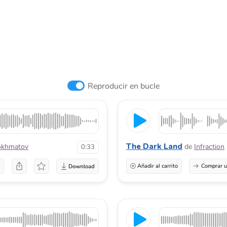
Reproducir en bucle
The Dark Land
okhmatov
de
Infraction
0:33
a
Añadir al carrito
Comprar u