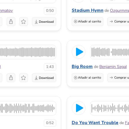
Stadium Hymn
hmatov
de
Ozgurmm
0:50
a
Añadir al carrito
Comprar u
Big Room
l
de
Benjamin Segal
1:43
a
Añadir al carrito
Comprar u
Do You Want Trouble
de
F
0:52