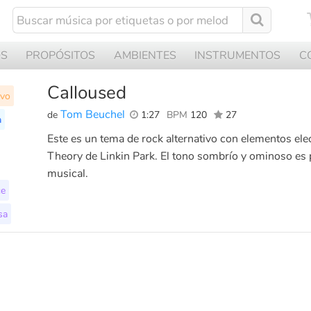
OS
PROPÓSITOS
AMBIENTES
INSTRUMENTOS
C
Calloused
ivo
Tom Beuchel
de
1:27
BPM
120
27
a
Este es un tema de rock alternativo con elementos elec
Theory de Linkin Park. El tono sombrío y ominoso es 
musical.
ce
sa