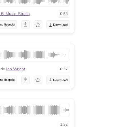
_B_Music_Studio
0:58
na licencia
de
Jon Wright
0:37
na licencia
1:32