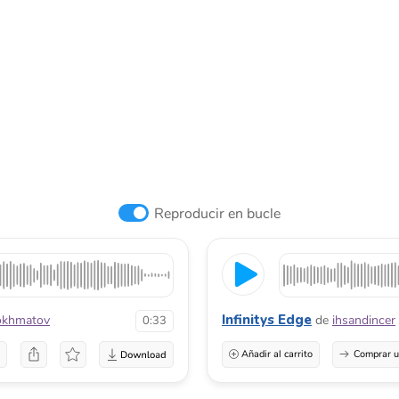
Reproducir en bucle
Infinitys Edge
okhmatov
de
ihsandincer
0:33
a
Añadir al carrito
Comprar u