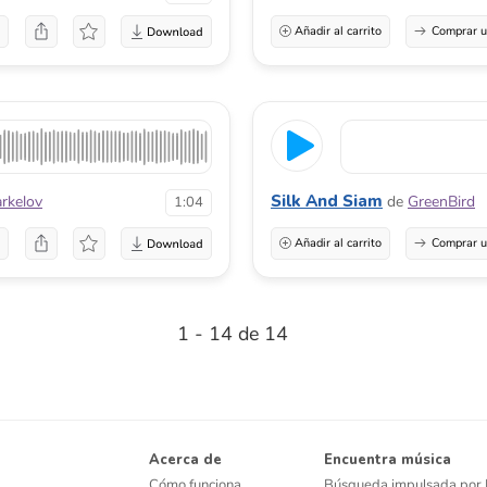
a
Añadir al carrito
Comprar u
Silk And Siam
rkelov
de
GreenBird
1:04
a
Añadir al carrito
Comprar u
1 - 14 de 14
Acerca de
Encuentra música
Cómo funciona
Búsqueda impulsada por 