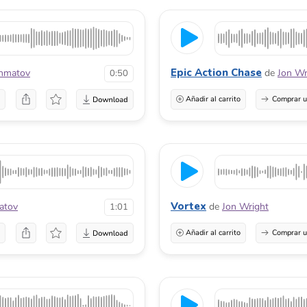
Epic Action Chase
hmatov
de
Jon Wr
0:50
a
Añadir al carrito
Comprar u
Vortex
atov
de
Jon Wright
1:01
a
Añadir al carrito
Comprar u