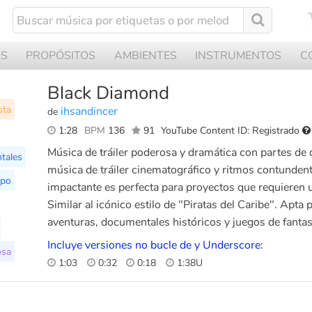
OS
PROPÓSITOS
AMBIENTES
INSTRUMENTOS
C
Black Diamond
sta
ihsandincer
de
1:28
BPM
136
91
YouTube Content ID: Registrado
Música de tráiler poderosa y dramática con partes de
tales
música de tráiler cinematográfico y ritmos contundente
mpo
impactante es perfecta para proyectos que requieren 
Similar al icónico estilo de "Piratas del Caribe". Apta 
aventuras, documentales históricos y juegos de fantas
Incluye versiones no bucle de y Underscore:
sa
1:03
0:32
0:18
1:38U