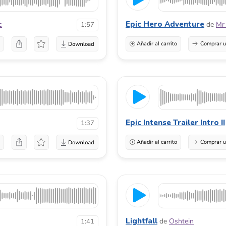
Epic Hero Adventure
c
de
Mr
1:57
a
Añadir al carrito
Comprar u
Epic Intense Trailer Intro II
1:37
a
Añadir al carrito
Comprar u
Lightfall
de
Oshtein
1:41