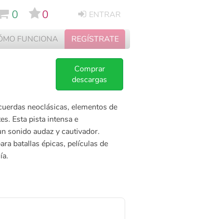
0
0
ENTRAR
ÓMO FUNCIONA
REGÍSTRATE
Comprar
descargas
 cuerdas neoclásicas, elementos de
s. Esta pista intensa e
un sonido audaz y cautivador.
para batallas épicas, películas de
ía.