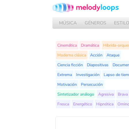
MÚSICA
GÉNEROS
ESTIL
Cinemática
Dramática
Híbrida-orque
Moderna clásica
Acción
Ataque
Ciencia ficción
Diapositivas
Documen
Extrema
Investigación
Lapso de tie
Motivación
Persecución
Sintetizador análogo
Agresiva
Brava
Fresca
Energético
Hipnótica
Omino