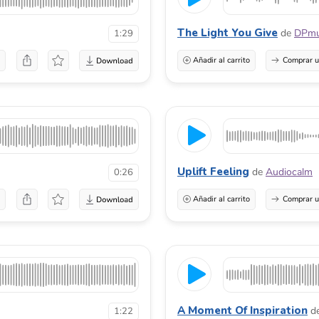
The Light You Give
de
DPmu
1:29
a
Añadir al carrito
Comprar u
Uplift Feeling
de
Audiocalm
0:26
a
Añadir al carrito
Comprar u
A Moment Of Inspiration
d
1:22