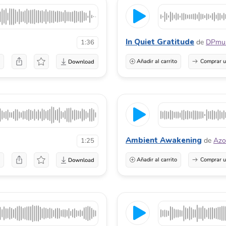
In Quiet Gratitude
de
DPmus
1:36
a
Añadir al carrito
Comprar u
Ambient Awakening
de
Azo
1:25
a
Añadir al carrito
Comprar u