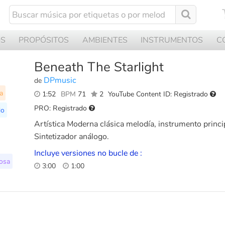
OS
PROPÓSITOS
AMBIENTES
INSTRUMENTOS
C
Beneath The Starlight
DPmusic
de
a
1:52
BPM
71
2
YouTube Content ID: Registrado
PRO: Registrado
do
Artística Moderna clásica melodía, instrumento princi
Sintetizador análogo.
Incluye versiones no bucle de :
osa
3:00
1:00