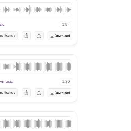
ic
1:54
na licencia
vmusic
1:30
na licencia