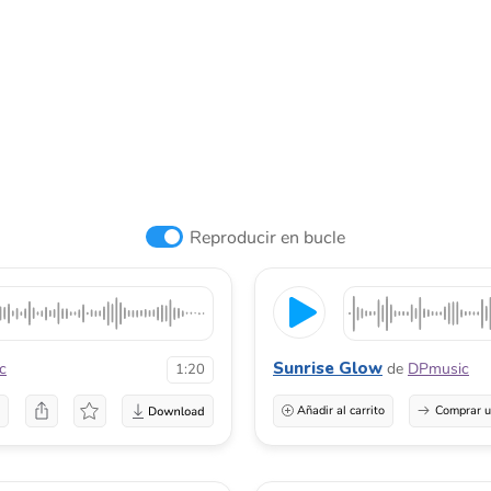
Reproducir en bucle
Sunrise Glow
c
de
DPmusic
1:20
a
Añadir al carrito
Comprar u