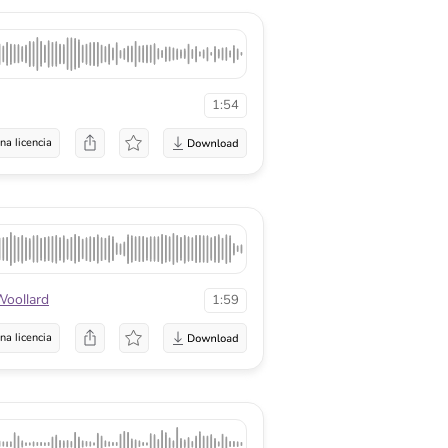
1:54
na licencia
oollard
1:59
na licencia