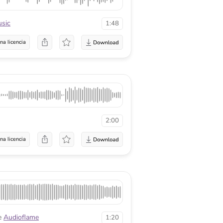
sic
1:48
na licencia
2:00
na licencia
e
Audioflame
1:20