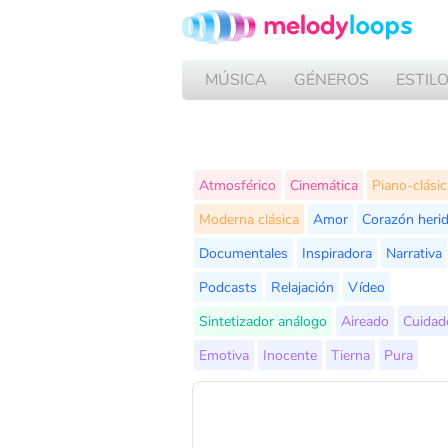
MÚSICA
GÉNEROS
ESTIL
Atmosférico
Cinemática
Piano-clásic
Moderna clásica
Amor
Corazón heri
Documentales
Inspiradora
Narrativa
Podcasts
Relajación
Vídeo
Sintetizador análogo
Aireado
Cuidad
Emotiva
Inocente
Tierna
Pura