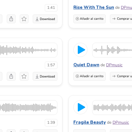
Rise With The Sun
de
DPmu
1:41
a
Añadir al carrito
Comprar u
Quiet Dawn
de
DPmusic
1:57
a
Añadir al carrito
Comprar u
Fragile Beauty
de
DPmusic
1:39