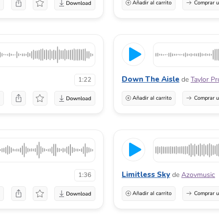
a
Añadir al carrito
Comprar u
Down The Aisle
de
Taylor P
1:22
a
Añadir al carrito
Comprar u
Limitless Sky
de
Azovmusic
1:36
a
Añadir al carrito
Comprar u