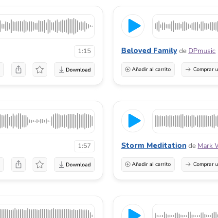
Beloved Family
de
DPmusic
1:15
a
Añadir al carrito
Comprar u
Storm Meditation
de
Mark W
1:57
a
Añadir al carrito
Comprar u