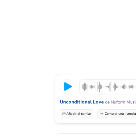
Unconditional Love
de
Nuform Musi
Añadir al carrito
Comprar una licenci