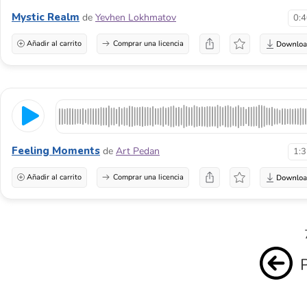
Mystic Realm
de
Yevhen Lokhmatov
0:
Añadir al carrito
Comprar una licencia
Feeling Moments
de
Art Pedan
1:
Añadir al carrito
Comprar una licencia