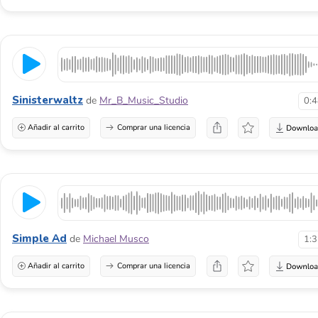
Sinisterwaltz
de
Mr_B_Music_Studio
0:
Añadir al carrito
Comprar una licencia
Simple Ad
de
Michael Musco
1:
Añadir al carrito
Comprar una licencia