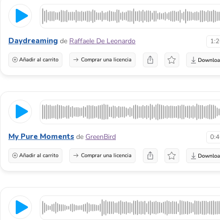
Daydreaming
de
Raffaele De Leonardo
1:
Añadir al carrito
Comprar una licencia
My Pure Moments
de
GreenBird
0:
Añadir al carrito
Comprar una licencia