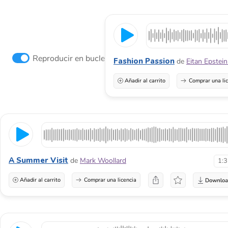
Reproducir en bucle
Fashion Passion
de
Eitan Epstei
Añadir al carrito
Comprar una li
A Summer Visit
de
Mark Woollard
1:
Añadir al carrito
Comprar una licencia