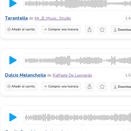
Tarantella
de
Mr_B_Music_Studio
1:
Añadir al carrito
Comprar una licencia
Dulcis Melancholia
de
Raffaele De Leonardo
1:
Añadir al carrito
Comprar una licencia