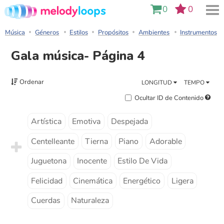
0
0
Música
Géneros
Estilos
Propósitos
Ambientes
Instrumentos
Gala música- Página 4
Ordenar
LONGITUD
TEMPO
Ocultar ID de Contenido
Artística
Emotiva
Despejada
Centelleante
Tierna
Piano
Adorable
Juguetona
Inocente
Estilo De Vida
Felicidad
Cinemática
Energético
Ligera
Cuerdas
Naturaleza