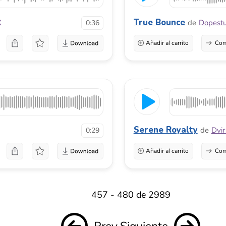
457 - 480 de 2989
Prev
Siguiente
<
1
...
16
17
18
19
20
Acerca de
Encuentra música
Leg
Cómo funciona
Búsqueda impulsada por IA
Lice
Quiénes somos
Música en espera
Acu
 uso.
Nuestros compositores
Música para podcasts
Tér
Preguntas frecuentes
Música para presentaciones
Polí
Vende tu música
Música de diapositivas
Contáctanos
Descargas de música gratis