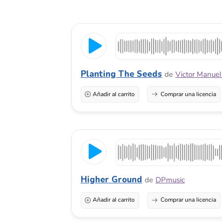
Planting The Seeds
de
Victor Manuel Navar
Añadir al carrito
Comprar una licencia
Higher Ground
de
DPmusic
Añadir al carrito
Comprar una licencia
Triumph Of The Realm
de
Dvir Zilverstone