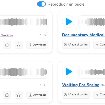
Documentary Medical
ro
de
Azovmus
1:32
Añadir al carrito
Comprar una licenci
Waiting For Spring
de
Sikosbest
1:56
Añadir al carrito
Comprar una licenci
My Emotions
de
Sikosbest
1:30