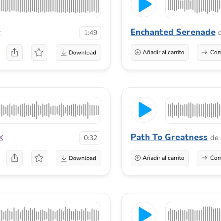
Path To Greatness
de
Diva Product
0:32
Añadir al carrito
Comprar una licenci
True Bounce
de
Dopestuff
0:36
Añadir al carrito
Comprar una licenci
Serene Royalty
de
Dvir Zilverstone
0:29
Añadir al carrito
Comprar una licenci