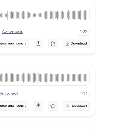
1:02
a
1:31
a