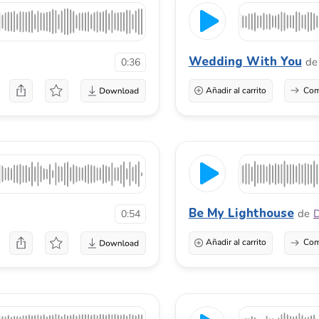
Be My Lighthouse
de
DPmusic
0:54
Añadir al carrito
Comprar una licenci
Enchanted Serenade
de
Emilio Mer
1:49
Añadir al carrito
Comprar una licenci