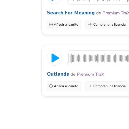
Descarga música de fondo libre de regalías para cualquier
© 2026 Melody Loops LP