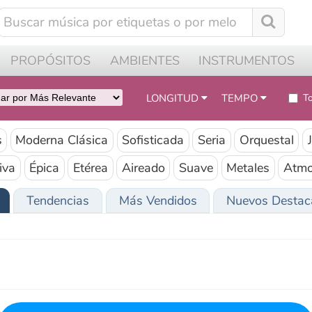
0
OPÓSITOS
AMBIENTES
INSTRUMENTOS
CÓMO FU
LONGITUD
TEMPO
Todas las pistas
derna Clásica
Sofisticada
Seria
Orquestal
Jovial
Pot
Épica
Etérea
Aireado
Suave
Metales
Atmosférico
Tendencias
Más Vendidos
Nuevos Destacados
J
Haga clic para reproducir música