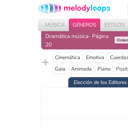
MÚSICA
GÉNEROS
ESTILOS
PR
Dramática música- Página
20
Cinemática
Emotiva
Cuerdas
Mo
Gala
Animada
Piano
Positiva
Elección de los Editores