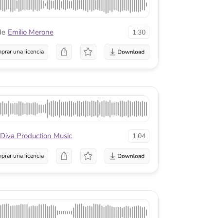
ion Music
1:04
a
1:12
a
1:24
a