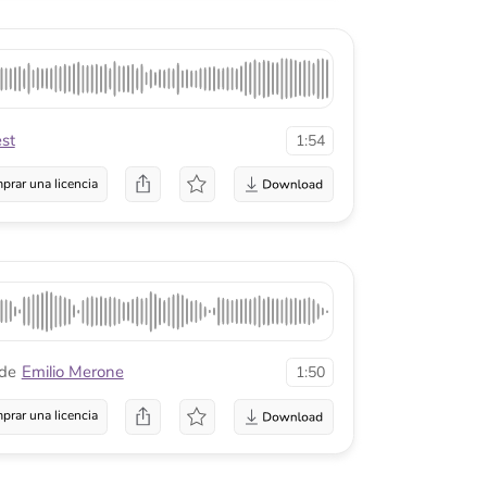
a
rone
1:50
a
1:23
a