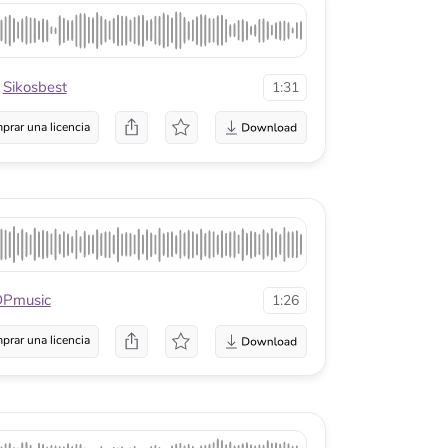
1:26
a
one
1:30
a