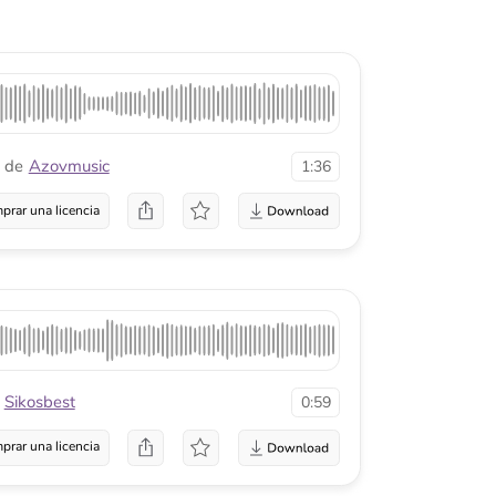
ic
1:36
a
0:59
a
1:54