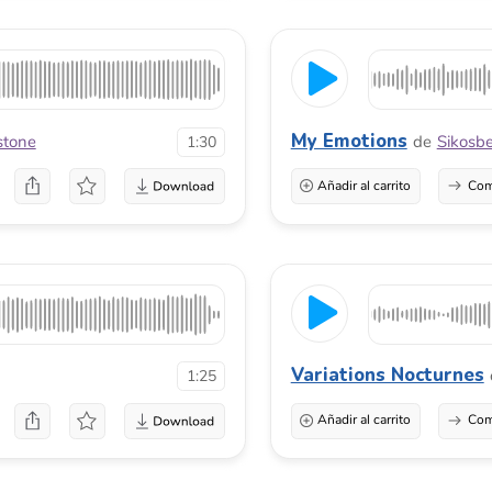
Añadir al carrito
Comprar una licenci
Variations Nocturnes
de
Emilio Me
1:25
Añadir al carrito
Comprar una licenci
News Documentary
de
Azovmusic
0:51
Añadir al carrito
Comprar una licenci