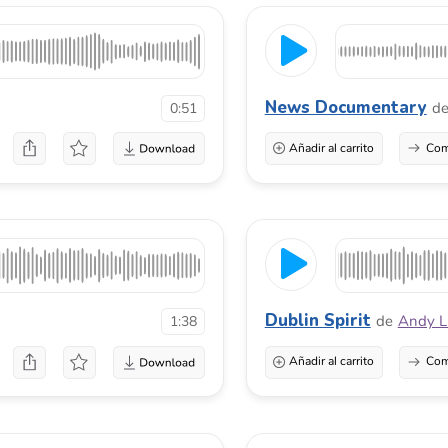
Dublin Spirit
de
Andy Littlewood
1:38
Añadir al carrito
Comprar una licenci
Wedding With You
de
Sikosbest
0:36
Añadir al carrito
Comprar una licenci