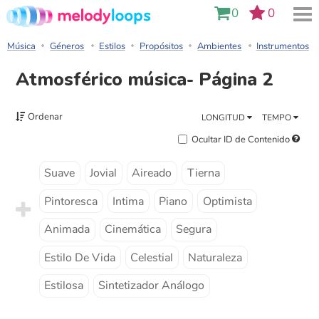
0
0
Música
Géneros
Estilos
Propósitos
Ambientes
Instrumentos
Atmosférico música- Página 2
Ordenar
LONGITUD
TEMPO
Ocultar ID de Contenido
Suave
Jovial
Aireado
Tierna
Pintoresca
Intima
Piano
Optimista
Animada
Cinemática
Segura
Estilo De Vida
Celestial
Naturaleza
Estilosa
Sintetizador Análogo