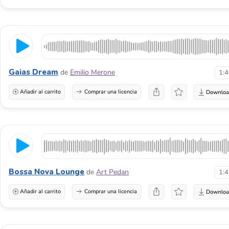
Gaias Dream
de
Emilio Merone
1:
Añadir al carrito
Comprar una licencia
Bossa Nova Lounge
de
Art Pedan
1:
Añadir al carrito
Comprar una licencia