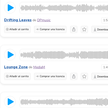
Drifting Leaves
de
DPmusic
1:
Añadir al carrito
Comprar una licencia
Lounge Zone
de
MediaM
1:
Añadir al carrito
Comprar una licencia