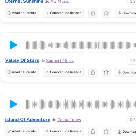
Eternal Sunshine
de
AG Music
1:
Añadir al carrito
Comprar una licencia
Valley Of Stars
de
Saubert Music
1:
Añadir al carrito
Comprar una licencia
Island Of Adventure
de
ColourTunes
0:
Añadir al carrito
Comprar una licencia