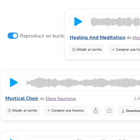
Reproducir en bucle
Healing And Meditation
de
Me
Añadir al carrito
Comprar una li
Mystical Choir
de
Elena Naumova
1:
Añadir al carrito
Comprar una licencia