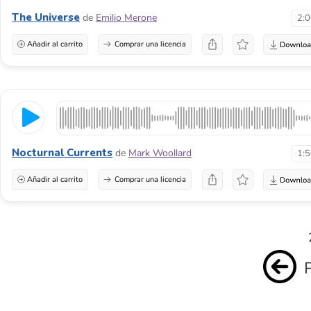
The Universe
de
Emilio Merone
2:
Añadir al carrito
Comprar una licencia
Nocturnal Currents
de
Mark Woollard
1:
Añadir al carrito
Comprar una licencia