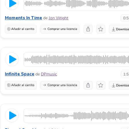
Moments In Time
de
Jon Wright
0:
Añadir al carrito
Comprar una licencia
Infinite Space
de
DPmusic
1:
Añadir al carrito
Comprar una licencia