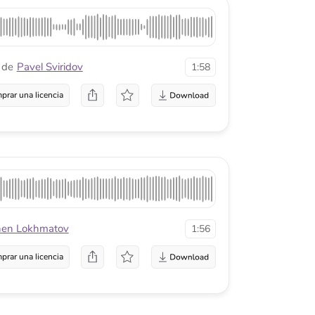
ov
1:56
a
1:55
a
1:31