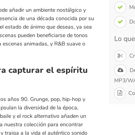
as pueden beneficiarse de tonos
Lo que obtendr
cenas animadas, y R&B suave o
Crear música 
apturar el espíritu
Descarga inst
MP3/WAV
Confirmación d
os 90. Grunge, pop, hip-hop y
la diversidad de la época,
y el rock alternativo añaden un
estra colección para encontrar
a a la vida el auténtico sonido
con sonidos icónicos