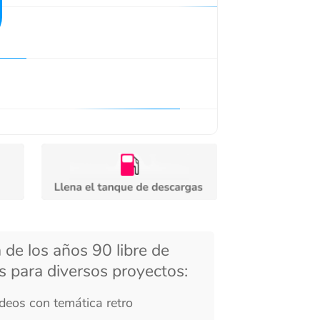
ños 90 libre de
iversos proyectos:
mática retro
tálgicos
 de cultura pop