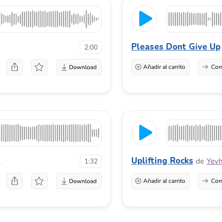
Uplifting Rocks
de
Yevhen Lokhmat
1:32
Añadir al carrito
Comprar una licenci
I Am Who I Am
de
DreamSounding
1:57
Añadir al carrito
Comprar una licenci
The Fantasy Land
de
Nuform Music
1:49