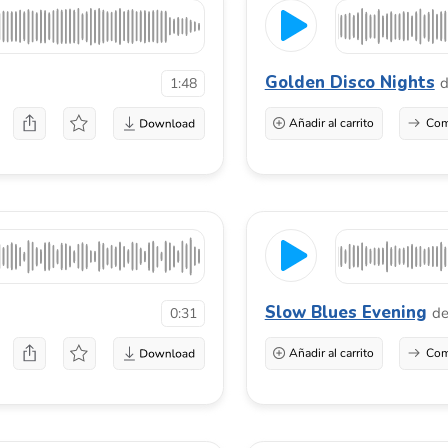
Slow Blues Evening
de
Music Ideas
0:31
Añadir al carrito
Comprar una licenci
Pleases Dont Give Up
de
Pavel Svi
2:00
Añadir al carrito
Comprar una licenci