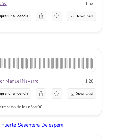
varro
1:28
a
 años 90.
ntera
De espera
1:59
a