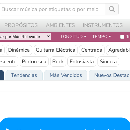
0
OPÓSITOS
AMBIENTES
INSTRUMENTOS
CÓMO FU
LONGITUD
TEMPO
Todas las pistas
inámica
Guitarra Eléctrica
Centrada
Agradable
te
Pintoresca
Rock
Entusiasta
Sincera
Tendencias
Más Vendidos
Nuevos Destacados
J
Haga clic para reproducir música