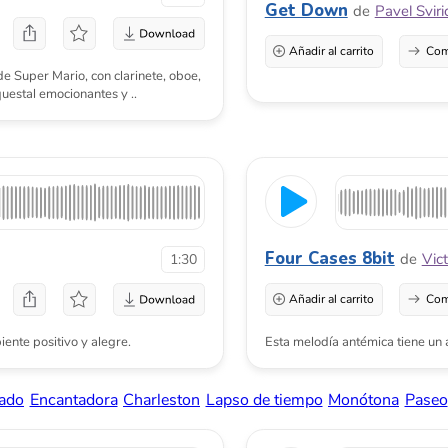
Four Cases 8bit
de
Victor Manuel Na
1:30
Añadir al carrito
Comprar una licenci
sitivo y alegre.
Esta melodía antémica tiene un aire retro de los
ncantadora
Charleston
Lapso de tiempo
Monótona
Paseo
Fuerte
Sese
Golden Disco Nights
de
Art Pedan
1:48
Añadir al carrito
Comprar una licenci