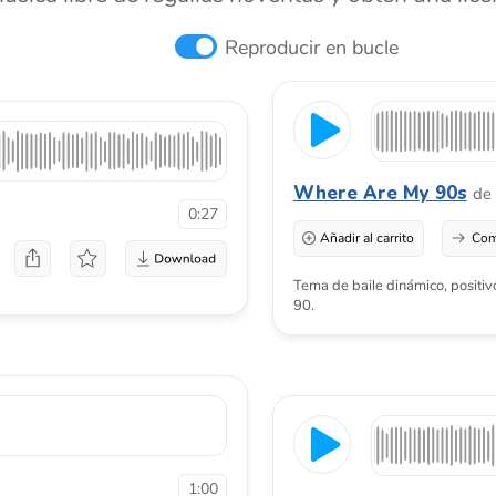
0:27
Añadir al carrito
Comprar una licenci
Tema de baile dinámico, positivo, enérgico, ale
90.
1:00
Get Down
de
Pavel Sviridov
Añadir al carrito
Comprar una licenci
 Mario, con clarinete, oboe,
mocionantes y ..