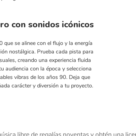
e alinee con el flujo y la energía
ostálgica. Prueba cada pista para
, creando una experiencia fluida
diencia con la época y selecciona
 vibras de los años 90. Deja que
rácter y diversión a tu proyecto.
libre de regalías noventas y obtén una licencia para 
Reproducir en bucle
Where Are My 90s
de
Audioflame