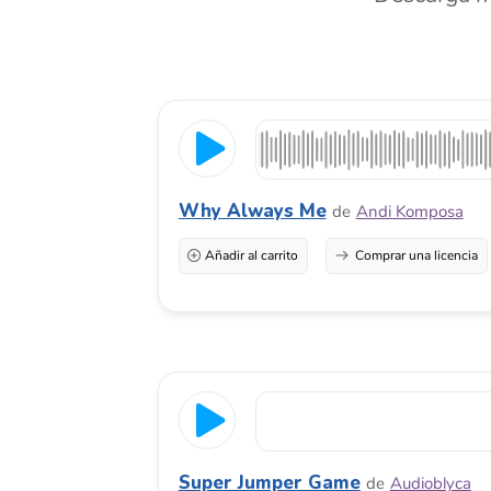
Why Always Me
de
Andi Komposa
Añadir al carrito
Comprar una licencia
Super Jumper Game
de
Audioblyca
Añadir al carrito
Comprar una licencia
Música alegre y divertida similar al tema musical de Super
fagot, cuerdas pizzicato, marimba y percusión orquestal e