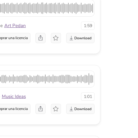
1:01
a
ridov
1:58
a