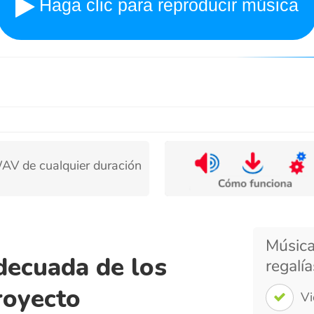
cualquier duración
Música de los a
cuada de los
regalías para d
yecto
Videos con te
Montajes nos
adir un ambiente nostálgico y
cia de una década conocida por su
Documentales
tado de ánimo que deseas, ya sea