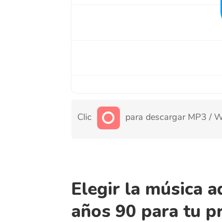
Clic
para descargar MP3 / WAV de 
Elegir la música ade
años 90 para tu pro
Seleccionar música de los años 90 puede añ
enérgico a tu proyecto, capturando la esen
diverso panorama musical. Considera el es