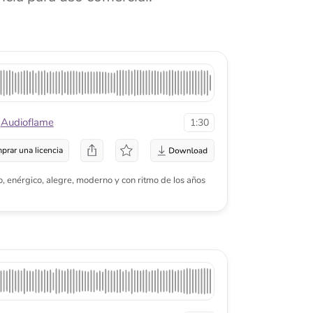
a
gre, moderno y con ritmo de los años
1:53
a