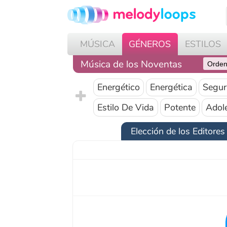
MÚSICA
GÉNEROS
ESTILOS
PR
Música de los Noventas
Energético
Energética
Segura
D
Estilo De Vida
Potente
Adolescen
Elección de los Editores