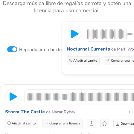
Descarga música libre de regalías derrota y obtén una
licencia para uso comercial:
Nocturnal Currents
Reproducir en bucle
de
Mark Woo
Añadir al carrito
Comprar una li
Storm The Castle
de
Nazar Rybak
1:
Añadir al carrito
Comprar una licencia