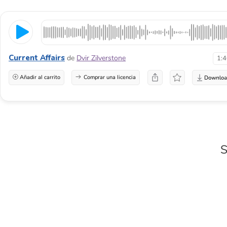
Current Affairs
de
Dvir Zilverstone
1:
Añadir al carrito
Comprar una licencia
S