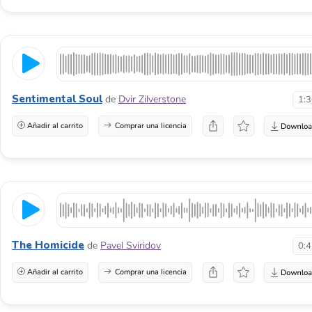
Sentimental Soul
de
Dvir Zilverstone
1:
Añadir al carrito
Comprar una licencia
The Homicide
de
Pavel Sviridov
0:
Añadir al carrito
Comprar una licencia