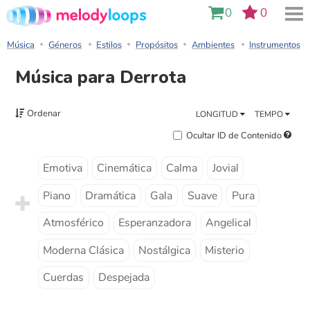
0
0
Música
Géneros
Estilos
Propósitos
Ambientes
Instrumentos
Música para Derrota
Ordenar
LONGITUD
TEMPO
Ocultar ID de Contenido
Emotiva
Cinemática
Calma
Jovial
Piano
Dramática
Gala
Suave
Pura
Atmosférico
Esperanzadora
Angelical
Moderna Clásica
Nostálgica
Misterio
Cuerdas
Despejada