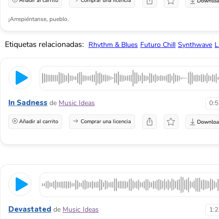
Añadir al carrito
Comprar una licencia
¡Arrepiéntanse, pueblo.
Etiquetas relacionadas:
Rhythm & Blues
Futuro Chill
Synthwave
L
In Sadness
de
Music Ideas
0:
Añadir al carrito
Comprar una licencia
Devastated
de
Music Ideas
1: