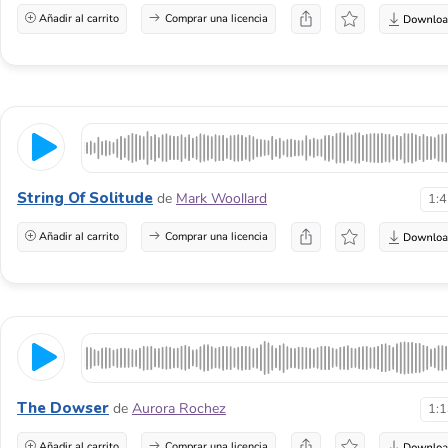
Añadir al carrito
Comprar una licencia
String Of Solitude
de
Mark Woollard
1:
Añadir al carrito
Comprar una licencia
The Dowser
de
Aurora Rochez
1:
Añadir al carrito
Comprar una licencia