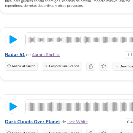
Ideal para guerras contra enemigos, escenas de batalla, impacto masivo, asaltos
repentinos, derrotas deportivas y otros proyectos.
Radar 51
de
Aurora Rochez
1:
Añadir al carrito
Comprar una licencia
Dark Clouds Over Planet
de
Jack White
0: