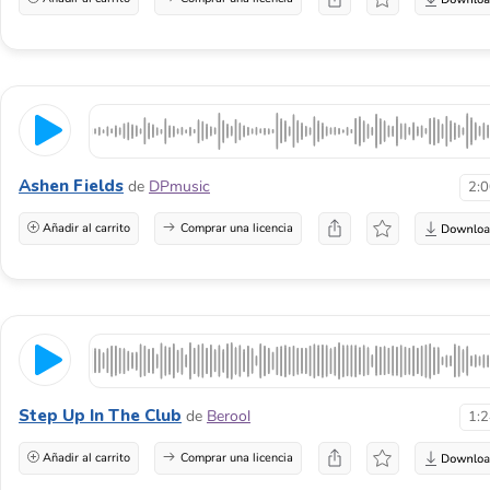
Ashen Fields
de
DPmusic
2:
Añadir al carrito
Comprar una licencia
Step Up In The Club
de
Berool
1:
Añadir al carrito
Comprar una licencia