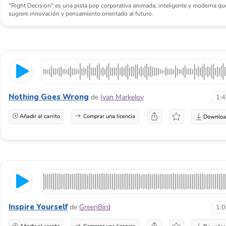
"Right Decision" es una pista pop corporativa animada, inteligente y moderna qu
sugiere innovación y pensamiento orientado al futuro.
Nothing Goes Wrong
de
Ivan Markelov
1:
Añadir al carrito
Comprar una licencia
Inspire Yourself
de
GreenBird
1: