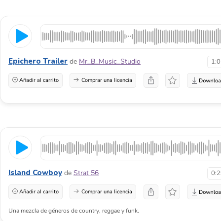
Epichero Trailer
de
Mr_B_Music_Studio
1:
Añadir al carrito
Comprar una licencia
Island Cowboy
de
Strat 56
0:
Añadir al carrito
Comprar una licencia
Una mezcla de géneros de country, reggae y funk.