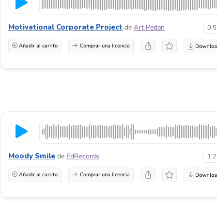
Motivational Corporate Project
de
Art Pedan
0:
Añadir al carrito
Comprar una licencia
Moody Smile
de
EdRecords
1:
Añadir al carrito
Comprar una licencia