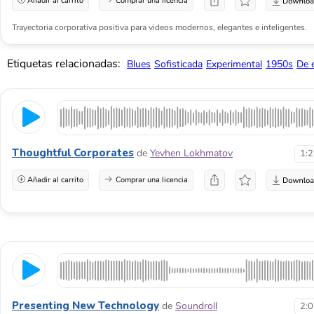
Añadir al carrito
Comprar una licencia
Trayectoria corporativa positiva para videos modernos, elegantes e inteligentes.
Etiquetas relacionadas:
Blues
Sofisticada
Experimental
1950s
De 
Thoughtful Corporates
de
Yevhen Lokhmatov
1:
Añadir al carrito
Comprar una licencia
Presenting New Technology
de
Soundroll
2: