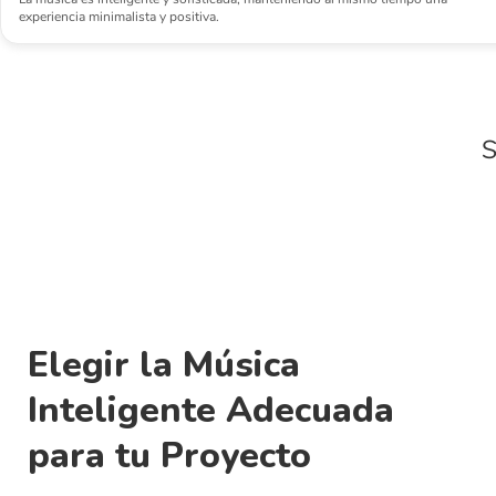
experiencia minimalista y positiva.
S
Elegir la Música
Inteligente Adecuada
para tu Proyecto