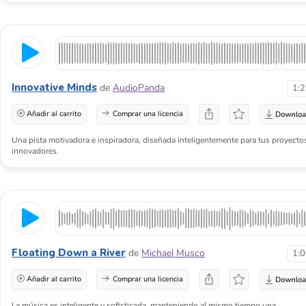
Innovative Minds
de
AudioPanda
1:
Añadir al carrito
Comprar una licencia
Una pista motivadora e inspiradora, diseñada inteligentemente para tus proyecto
innovadores.
Floating Down a River
de
Michael Musco
1:
Añadir al carrito
Comprar una licencia
La música es inteligente y sofisticada, manteniendo al mismo tiempo una