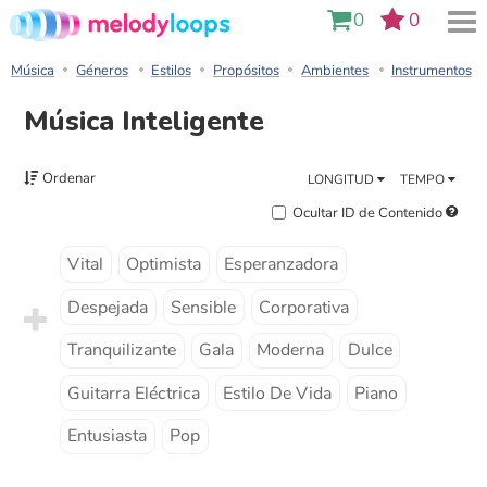
0
0
Música
Géneros
Estilos
Propósitos
Ambientes
Instrumentos
Música Inteligente
Ordenar
LONGITUD
TEMPO
Ocultar ID de Contenido
Vital
Optimista
Esperanzadora
Despejada
Sensible
Corporativa
Tranquilizante
Gala
Moderna
Dulce
Guitarra Eléctrica
Estilo De Vida
Piano
Entusiasta
Pop