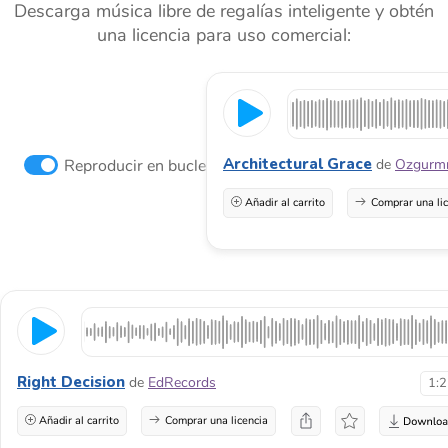
Descarga música libre de regalías inteligente y obtén
una licencia para uso comercial:
Architectural Grace
Reproducir en bucle
de
Ozgur
Añadir al carrito
Comprar una li
Right Decision
de
EdRecords
1:
Añadir al carrito
Comprar una licencia